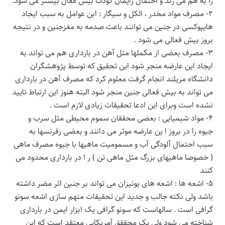
را به هم می زند و احتمال زایمان کودک بیش فعال بیشتر می شود.
۲- مصرف مواد مخدر ، الکل و سیگار : ابن عوامل به سبب ایجاد
هایپوکسی در جنین می توانند باعث صدمه به مغزجنین و در نتیجه
بروز بیش فعالی می شود .
۳- مصرف بعضی از مکملها مثل آهن در بارداری هم می تواند به
ایجاد این عارضه منجر شود این تحقیق که توسط پژوهشگران
دانشگاه مریلند انجام گرفت معلوم کرد که مصرف آهن در بارداری
می تواند به بیش فعالی جنین منجر شود البته هنوز این ارتباط تایید
نشده است وبرای این ادعا تحقیقات زیادی لازم است .
۴- مواد شیمیایی : بعضی محققان سموم محیطی مثل سرب و
جیوه را در بروز ا ین عارضه موثر می دانند و بعضی رفرنسها به
سبب احتمال آلودگی آب و مسمومیت ماهیها با جیوه مصرف ماهی
( خصوصا ماهیهای بزرگ مثل ماهی تن ) ر ا در بارداری محدود می
کنند
۵- اشعه ها : اشعه های یونیزان می تواند بر جنین اثر مضر داشته
باشد ولی نکته جالب و جدید این تحقیقات متهم سازی اشعه سونو
گرافی است . سالهاست که سونو گرافی یک ابزار ایمن در بارداری
شناخته می شود ولی یک محققق آمریکایی معتقد است که این