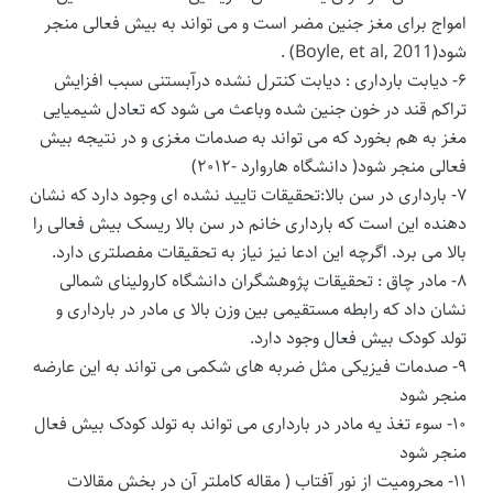
امواج برای مغز جنین مضر است و می تواند به بیش فعالی منجر
شود(Boyle, et al, 2011) .
۶- دیابت بارداری : دیابت کنترل نشده درآبستنی سبب افزایش
تراکم قند در خون جنین شده وباعث می شود که تعادل شیمیایی
مغز به هم بخورد که می تواند به صدمات مغزی و در نتیجه بیش
فعالی منجر شود( دانشگاه هاروارد -۲۰۱۲)
۷- بارداری در سن بالا:تحقیقات تایید نشده ای وجود دارد که نشان
دهنده این است که بارداری خانم در سن بالا ریسک بیش فعالی را
بالا می برد. اگرچه این ادعا نیز نیاز به تحقیقات مفصلتری دارد.
۸- مادر چاق : تحقیقات پژوهشگران دانشگاه کارولینای شمالی
نشان داد که رابطه مستقیمی بین وزن بالا ی مادر در بارداری و
تولد کودک بیش فعال وجود دارد.
۹- صدمات فیزیکی مثل ضربه های شکمی می تواند به این عارضه
منجر شود
۱۰- سوء تغذ یه مادر در بارداری می تواند به تولد کودک بیش فعال
منجر شود
۱۱- محرومیت از نور آفتاب ( مقاله کاملتر آن در بخش مقالات